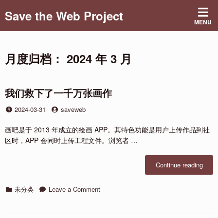
Skip
Save the Web Project
to
MENU
content
月度归档：
2024 年 3 月
我们救下了一千万张画作
Posted
by
2024-03-31
saveweb
on
画吧是于 2013 年成立的绘画 APP。其特色功能是用户上传作品到社
区时，APP 会同时上传工程文件。浏览者 …
“我
Continue reading
们
救
Categories
on
未分类
Leave a Comment
下
我
了
们
一
救