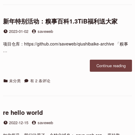
盘
考
古
学”：
新年特别活动：糗事百科1.3TiB福利送大家
为
Posted
by
2023-01-02
saveweb
什
on
么
存
项目仓库：https://github.com/saveweb/qiushibaike-archive 「糗事
档
…
软
盘
“新
Continue reading
（序）
年
特
Categories
新
未分类
有 2 条评论
别
年
活
特
动：
别
糗
活
事
动：
re hello world
百
糗
科
Posted
by
2022-12-15
事
saveweb
1.3Ti
on
百
福
科