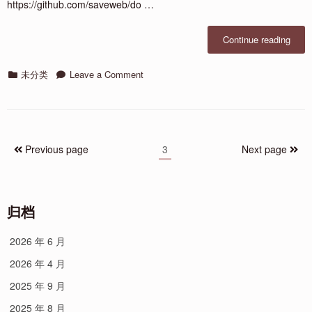
中
https://github.com/saveweb/do …
文
独
“ST
Continue reading
立
收
博
集
客
Categories
on
未分类
Leave a Comment
站
做
STWP
长
了
收
联
“每
集
系
日
站
信
备
文
长
Page
Previous page
3
Next page
息
份”！
联
章
的
系
披
分
信
露”
息
页
归档
的
披
2026 年 6 月
露
2026 年 4 月
2025 年 9 月
2025 年 8 月