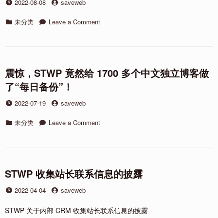
Posted
by
2022-08-08
存
saveweb
on
档
Categories
on
未分类
计
Leave a Comment
「吾
划
爱
破
解
论
震惊，STWP 竟然给 1700 多个中文独立博客做
坛」
了“每日备份”！
的
「爱
Posted
by
2022-07-19
saveweb
盘」
on
预
Categories
on
未分类
Leave a Comment
存
震
档
惊，
计
STWP
划
竟
然
STWP 收集站长联系信息的披露
给
Posted
by
2022-04-04
saveweb
1700
on
多
个
STWP 关于内部 CRM 收集站长联系信息的披露