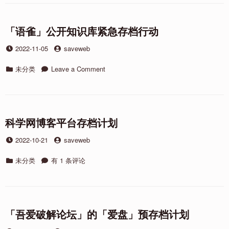
“海
成
盗”
为
存
“海
「语雀」公开知识库紧急存档行动
档
盗”
者？”
Posted
by
2022-11-05
存
saveweb
on
档
Categories
on
未分类
者？
Leave a Comment
「语
雀」
公
开
知
科学网博客平台存档计划
识
Posted
by
2022-10-21
saveweb
库
on
紧
Categories
科
未分类
有 1 条评论
急
学
存
网
档
博
行
客
动
平
「吾爱破解论坛」的「爱盘」预存档计划
台