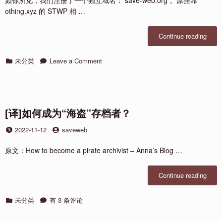
如你所见，我们注册了一个独立域名： save-web.org 。原挂靠
利
1.3TiB
othing.xyz 的 STWP 相 …
送
福
大
利
家”
“re
Continue reading
送
hello
大
world
家
Categories
on
未分类
Leave a Comment
re
hello
world
[译]如何成为“海盗”存档者？
Posted
by
2022-11-12
saveweb
on
原文：How to become a pirate archivist – Anna’s Blog …
“[译]
Continue reading
如
何
Categories
[译]
未分类
有 3 条评论
成
如
为
何