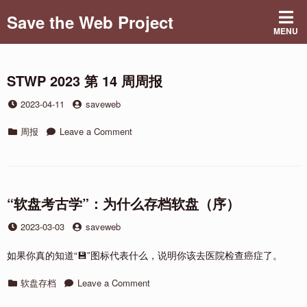
Skip
Save the Web Project
to
MENU
content
STWP 2023 第 14 周周报
Posted
by
2023-04-11
saveweb
on
Categories
on
周报
Leave a Comment
STWP
2023
第
14
周
“软盘考古学”：为什么存档软盘（序）
周
Posted
by
2023-03-03
saveweb
报
on
如果你真的知道“💾”图标代表什么，说明你该去医院检查癌症了。
Categories
on
软盘存档
Leave a Comment
“软