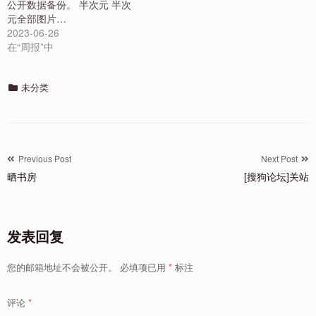
公开数据备份。 半次元 半次
元全部图片…
2023-06-26
在“周报”中
Categories
未分类
文
Previous Post
Next Post
晒书房
[搜狗论坛]关站
章
导
航
发表回复
您的邮箱地址不会被公开。
必填项已用
*
标注
评论
*