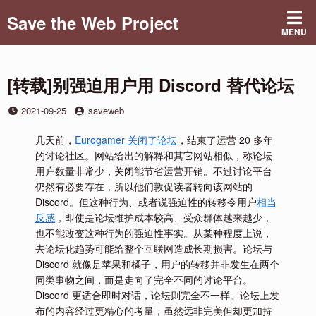
Skip
Save the Web Project
to
MENU
content
[转载]别强迫用户用 Discord 替代论坛
Posted
by
2021-09-25
saveweb
on
几天前，
Eurogamer 关闭了论坛
，结束了运营 20 多年
的讨论社区。网站给出的解释和其它网站相似，称论坛
用户数量非常少，关闭能节省运营开销。不过讨论平台
仍然有必要存在，所以他们敦促读者转向该网站的
Discord。但这种行为、或者说强迫性的转移令用户
相当
反感
，即使是论坛维护成本较高、受众群体越来越少，
也不能改变这种行为的强迫性事实。从某种程度上说，
去论坛化趋势可能给整个互联网造成长期损害。论坛与
Discord 就像是苹果和橘子，用户的转移并非发生在两个
同类事物之间，而是走向了完全不同的讨论平台。
Discord 更适合即时对话，论坛则完全不一样。论坛上发
布的内容经过更精心的考量，虽然远非完美但却更加持