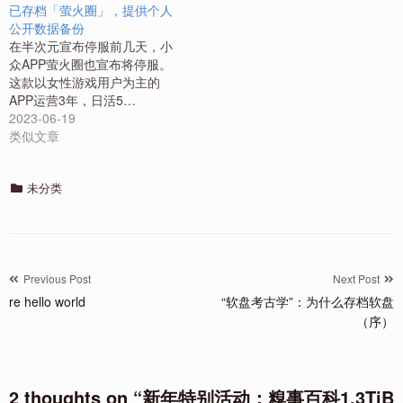
已存档「萤火圈」，提供个人
公开数据备份
在半次元宣布停服前几天，小
众APP萤火圈也宣布将停服。
这款以女性游戏用户为主的
APP运营3年，日活5…
2023-06-19
类似文章
Categories
未分类
文
Previous Post
Next Post
re hello world
“软盘考古学”：为什么存档软盘
章
（序）
导
航
2 thoughts on “
新年特别活动：糗事百科1.3TiB