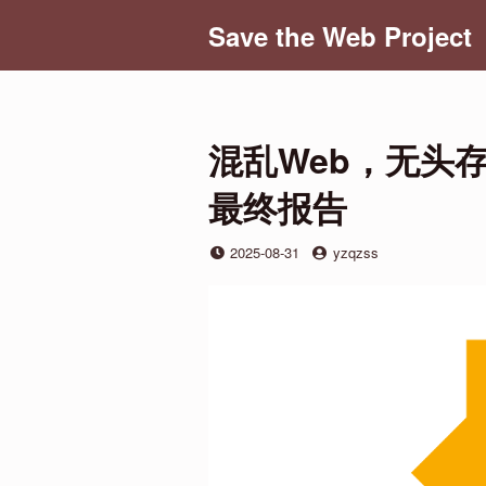
Skip
Save the Web Project
to
content
混乱Web，无头存
最终报告
Posted
by
2025-08-31
yzqzss
on