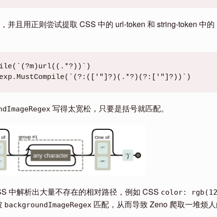
SS，并且用正则尝试提取 CSS 中的 url-token 和 string-token 中的
ile(`(?m)url((.*?))`)
exp.MustCompile(`(?:(['"]?)(.*?)(?:['"]?))`)
写得太宽松，只要是括号就匹配。
ndImageRegex
ine CSS 中解析出大量不存在的相对路径，例如 CSS
color: rgb(1
被
匹配，从而导致 Zeno 爬取一堆烦
backgroundImageRegex