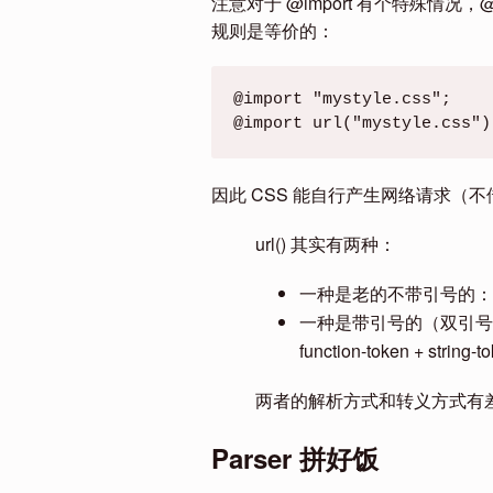
注意对于 @import 有个特殊情况，@imp
规则是等价的：
@import "mystyle.css";

@import url("mystyle.css")
因此 CSS 能自行产生网络请求（不借助 JS）的
url() 其实有两种：
一种是老的不带引号的
一种是带引号的（双引
function-token + string-t
两者的解析方式和转义方式有差异。
Parser 拼好饭