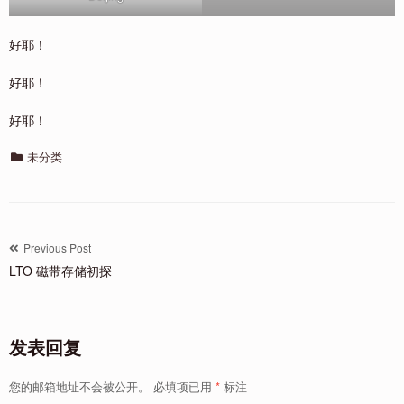
好耶！
好耶！
好耶！
Categories
未分类
文
Previous Post
LTO 磁带存储初探
章
导
航
发表回复
您的邮箱地址不会被公开。
必填项已用
*
标注